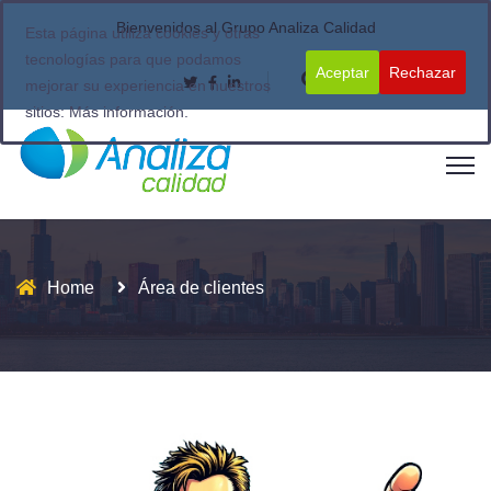
Bienvenidos al Grupo Analiza Calidad
Esta página utiliza cookies y otras
tecnologías para que podamos
Aceptar
Rechazar
mejorar su experiencia en nuestros
sitios:
Más información.
Home
Área de clientes