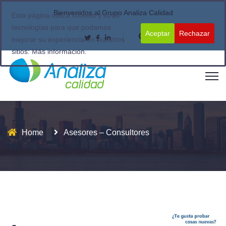
Bienvenidos al Grupo Analiza Calidad
Esta página utiliza cookies y otras
tecnologías para que podamos
Aceptar
Rechazar
mejorar su experiencia en nuestros
sitios:
Más información.
Home
Asesores – Consultores