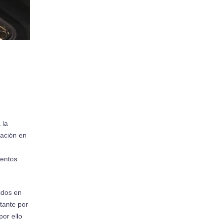
 la
icación en
mentos
idos en
tante por
por ello