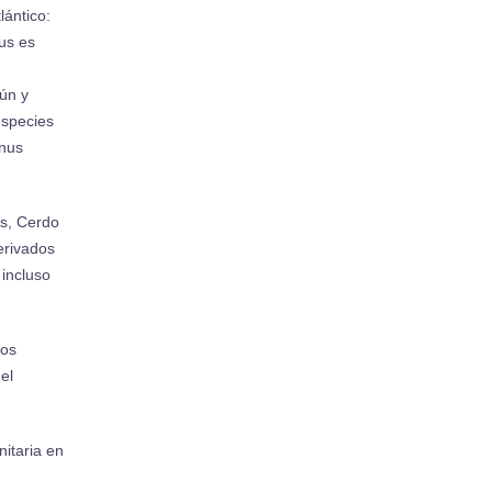
lántico:
us es
ún y
especies
nus
us, Cerdo
erivados
 incluso
sos
el
nitaria en