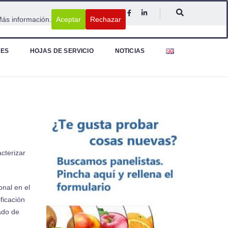
ás información.
Aceptar
Rechazar
NES
HOJAS DE SERVICIO
NOTICIAS
acterizar
onal en el
ficación
ado de