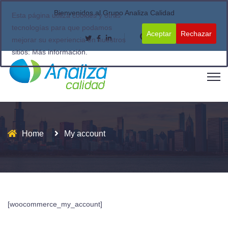
Bienvenidos al Grupo Analiza Calidad
Esta página utiliza cookies y otras
tecnologías para que podamos
Aceptar
Rechazar
mejorar su experiencia en nuestros
sitios:
Más información.
Home
My account
[woocommerce_my_account]