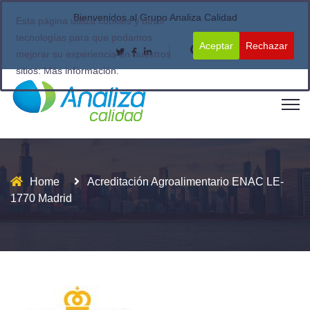
Bienvenidos al Grupo Analiza Calidad
Esta página utiliza cookies y otras
tecnologías para que podamos
Aceptar
Rechazar
mejorar su experiencia en nuestros
sitios:
Más información.
Home
Acreditación Agroalimentario ENAC LE-
1770 Madrid