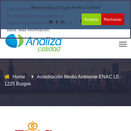
Bienvenidos al Grupo Analiza Calidad
Esta página utiliza cookies y otras
tecnologías para que podamos
Aceptar
Rechazar
mejorar su experiencia en nuestros
sitios:
Más información.
Home
Acreditación Medio Ambiente ENAC LE-
1225 Burgos