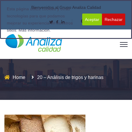
Bienvenidos al Grupo Analiza Calidad
Esta página utiliza cookies y otras
tecnologías para que podamos
Aceptar
Rechazar
mejorar su experiencia en nuestros
sitios:
Más información.
Home
20 – Análisis de trigos y harinas