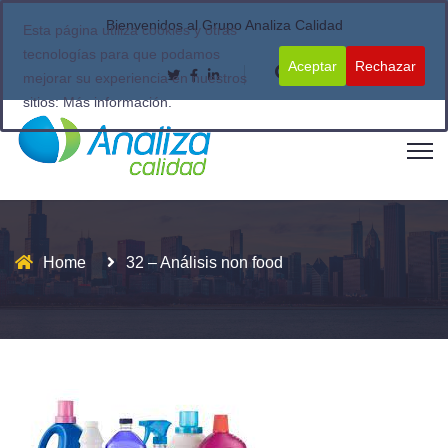
Bienvenidos al Grupo Analiza Calidad
Esta página utiliza cookies y otras
tecnologías para que podamos
Aceptar
Rechazar
mejorar su experiencia en nuestros
sitios:
Más información.
Home
32 – Análisis non food