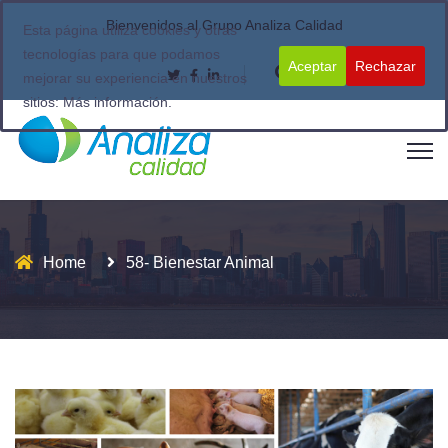
Bienvenidos al Grupo Analiza Calidad
Esta página utiliza cookies y otras
tecnologías para que podamos
Aceptar
Rechazar
mejorar su experiencia en nuestros
sitios:
Más información.
Home
58- Bienestar Animal