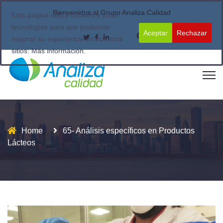
Bienvenidos al Grupo Analiza Calidad
Esta página utiliza cookies y otras
tecnologías para que podamos
Aceptar
Rechazar
mejorar su experiencia en nuestros
sitios:
Más información.
Home
65- Análisis específicos en Productos
Lácteos