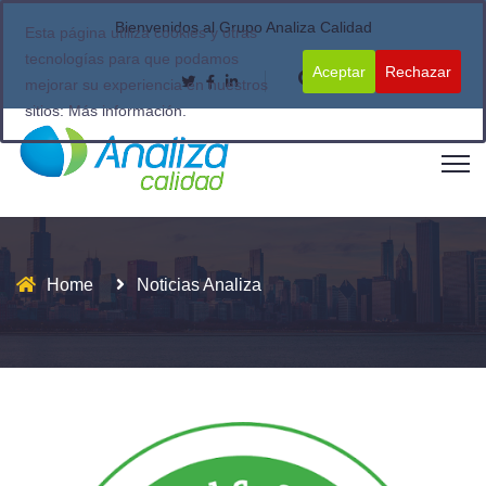
Bienvenidos al Grupo Analiza Calidad
Esta página utiliza cookies y otras
tecnologías para que podamos
Aceptar
Rechazar
mejorar su experiencia en nuestros
sitios:
Más información.
Home
Noticias Analiza