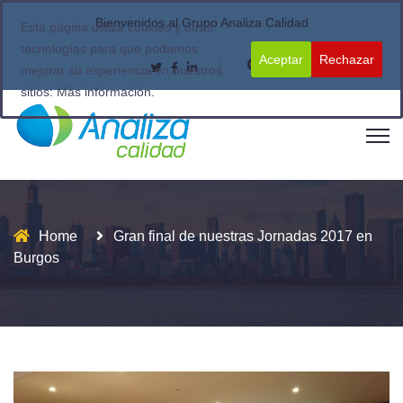
Bienvenidos al Grupo Analiza Calidad
Esta página utiliza cookies y otras
tecnologías para que podamos
Aceptar
Rechazar
mejorar su experiencia en nuestros
sitios:
Más información.
Home
Gran final de nuestras Jornadas 2017 en
Burgos