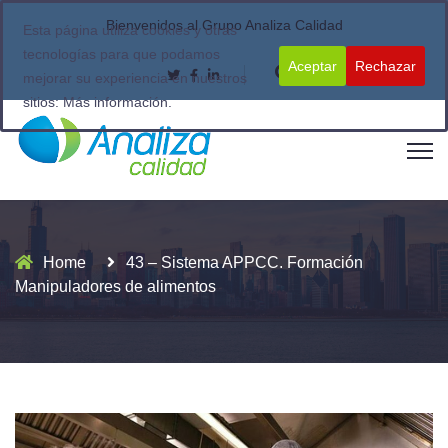
Bienvenidos al Grupo Analiza Calidad
Esta página utiliza cookies y otras
tecnologías para que podamos
Aceptar
Rechazar
mejorar su experiencia en nuestros
sitios:
Más información.
Home
43 – Sistema APPCC. Formación
Manipuladores de alimentos