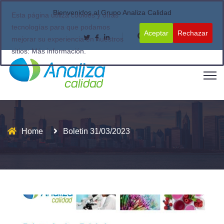
Bienvenidos al Grupo Analiza Calidad
Esta página utiliza cookies y otras
tecnologías para que podamos
Aceptar
Rechazar
mejorar su experiencia en nuestros
sitios:
Más información.
Home
Boletin 31/03/2023