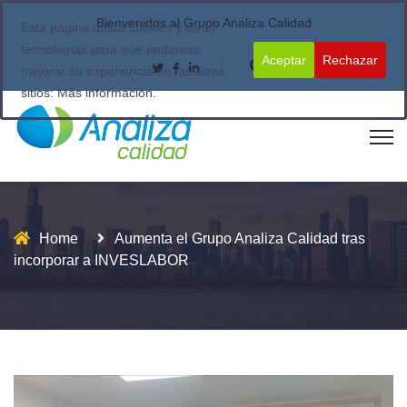
Bienvenidos al Grupo Analiza Calidad
Esta página utiliza cookies y otras
tecnologías para que podamos
Aceptar
Rechazar
mejorar su experiencia en nuestros
sitios:
Más información.
Home
Aumenta el Grupo Analiza Calidad tras
incorporar a INVESLABOR