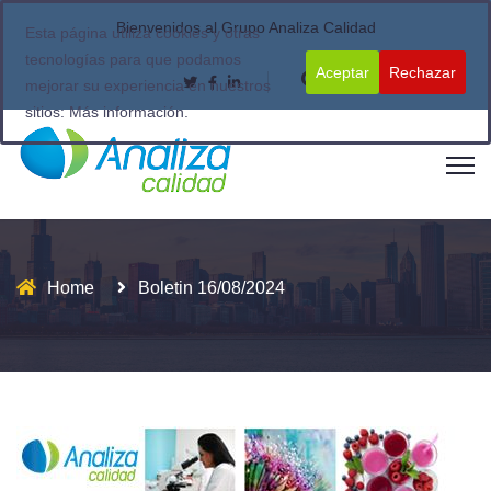
Bienvenidos al Grupo Analiza Calidad
Esta página utiliza cookies y otras
tecnologías para que podamos
Aceptar
Rechazar
mejorar su experiencia en nuestros
sitios:
Más información.
Home
Boletin 16/08/2024