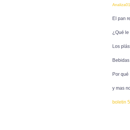
Analiza0
El pan r
¿Qué le 
Los plás
Bebidas 
Por qué 
y mas no
boletin 