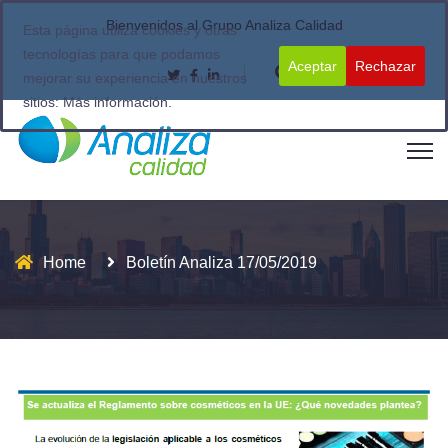
Bienvenidos al Grupo Analiza Calidad
Esta página utiliza cookies y otras
tecnologías para que podamos
Aceptar
Rechazar
mejorar su experiencia en nuestros
sitios:
Más información.
Home
Boletín Analiza 17/05/2019