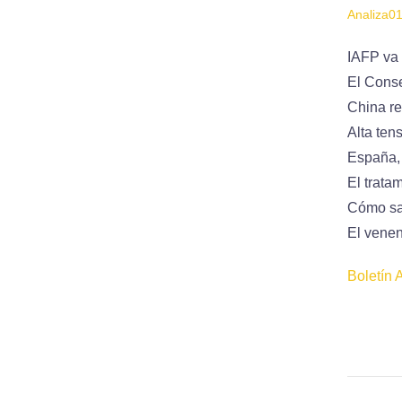
Analiza0
IAFP va 
El Conse
China re
Alta ten
España, 
El trata
Cómo sab
El venen
Boletín 