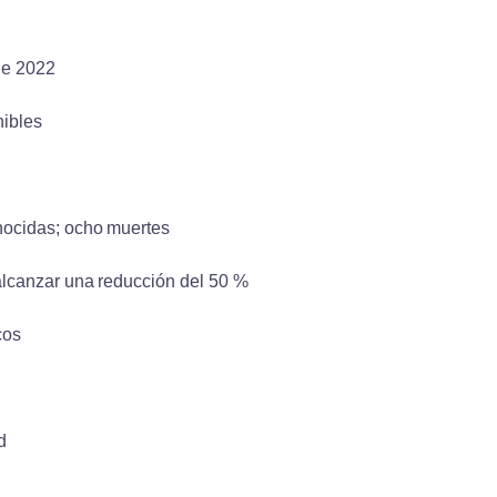
de 2022
nibles
onocidas; ocho muertes
 alcanzar una reducción del 50 %
cos
d