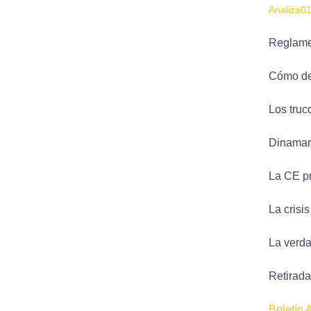
Analiza0
Reglamen
Cómo deb
Los truc
Dinamarc
La CE pr
La crisi
La verda
Retirada
Boletín 