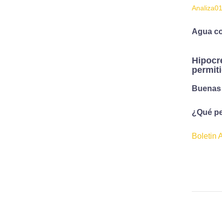
Analiza0
Agua c
Hipocre
permiti
Buenas 
¿Qué pe
Boletin