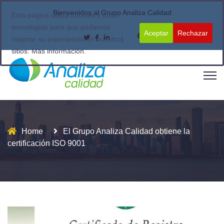
Bienvenidos al Grupo Analiza Calidad
Esta página utiliza cookies y otras
tecnologías para que podamos
Aceptar
Rechazar
mejorar su experiencia en nuestros
sitios:
Más información.
Home
El Grupo Analiza Calidad obtiene la
certificación ISO 9001