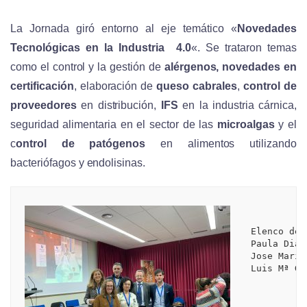
La Jornada giró entorno al eje temático «
Novedades
Tecnológicas en la Industria 4.0
«. Se trataron temas
como el control y la gestión de
alérgenos,
novedades en
certificación
, elaboración de
queso cabrales
,
control de
proveedores
en distribución,
IFS
en la industria cárnica,
seguridad alimentaria en el sector de las
microalgas
y el
c
ontrol de patógenos
en alimentos utilizando
bacteriófagos y endolisinas.
Elenco de 
Paula Diaz
Jose Maria
Luis Mª Ga