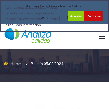
Bienvenidos al Grupo Analiza Calidad
Esta página utiliza cookies y otras
tecnologías para que podamos
Aceptar
Rechazar
mejorar su experiencia en nuestros
sitios:
Más información.
Home
Boletín 05/08/2024