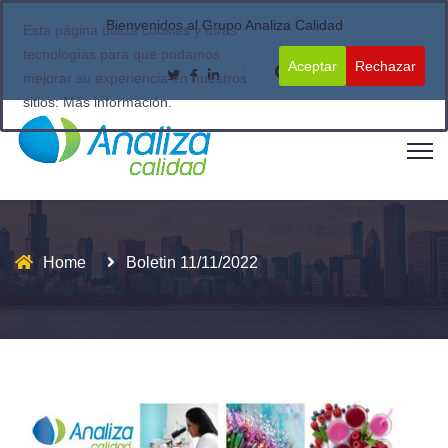
Bienvenidos al Grupo Analiza Calidad
Esta página utiliza cookies y otras
tecnologías para que podamos
Aceptar
Rechazar
mejorar su experiencia en nuestros
sitios:
Más información.
Home
Boletin 11/11/2022