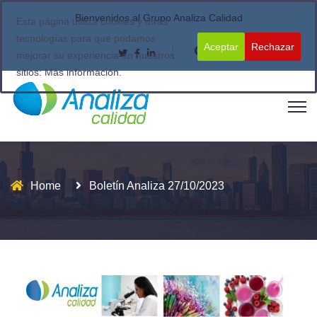
Bienvenidos al Grupo Analiza Calidad
Esta página utiliza cookies y otras
tecnologías para que podamos
Aceptar
Rechazar
mejorar su experiencia en nuestros
sitios:
Más información.
Home
Boletín Analiza 27/10/2023